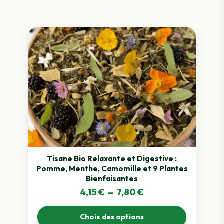
9,12 €
Ce
produit
a
plusieurs
variations.
Les
options
peuvent
être
choisies
sur
Tisane Bio Relaxante et Digestive :
Pomme, Menthe, Camomille et 9 Plantes
la
Bienfaisantes
page
Plage
4,15
€
–
7,80
€
du
de
produit
Choix des options
prix :