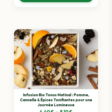
4,15 €
à
7,80 €
Ce
produit
a
plusieurs
variations.
Les
options
peuvent
être
choisies
sur
Infusion Bio Tonus Matinal : Pomme,
Cannelle & Épices Tonifiantes pour une
la
Journée Lumineuse
page
Plage
4,40
€
–
8,10
€