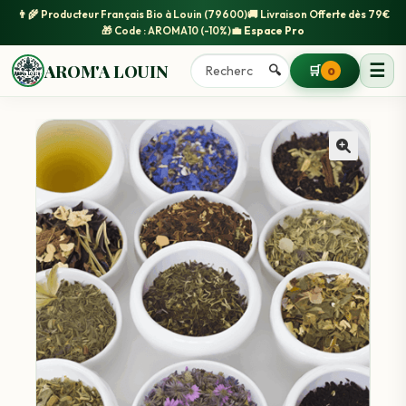
👨‍🌾
Producteur Français Bio
à Louin (79600)
🚚
Livraison Offerte
dès 79€
🎁 Code :
AROMA10
(-10%)
💼
Espace Pro
☰
AROM'A LOUIN
🔍
🛒
0
🔍