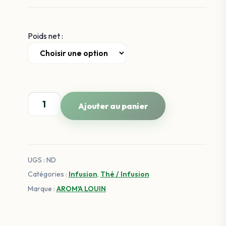
Poids net :
quantité
Ajouter au panier
de
Tisane
Ayurvédique Paix
Intérieure
UGS :
ND
BIO
:
Catégories :
Infusion
,
Thé / Infusion
Calme,
Marque :
AROM'A LOUIN
Détox
&
Équilibre