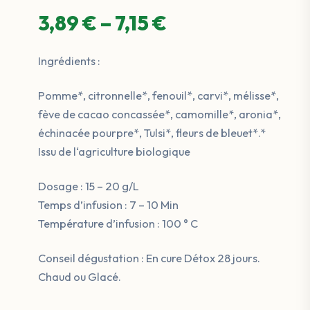
3,89
€
–
7,15
€
Plage
Ingrédients :
de
Pomme*, citronnelle*, fenouil*, carvi*, mélisse*,
prix :
fève de cacao concassée*, camomille*, aronia*,
3,89 €
échinacée pourpre*, Tulsi*, fleurs de bleuet*.*
Issu de l‘agriculture biologique
à
Dosage : 15 – 20 g/L
7,15 €
Temps d’infusion : 7 – 10 Min
Température d’infusion : 100 ° C
Conseil dégustation : En cure Détox 28 jours.
Chaud ou Glacé.