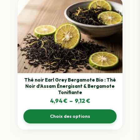
Ce
produit
a
plusieurs
variations.
Les
options
peuvent
être
choisies
sur
Thé noir Earl Grey Bergamote Bio : Thé
Noir d’Assam Énergisant & Bergamote
la
Tonifiante
page
Plage
4,94
€
–
9,12
€
du
de
produit
Choix des options
prix :
4,94 €
à