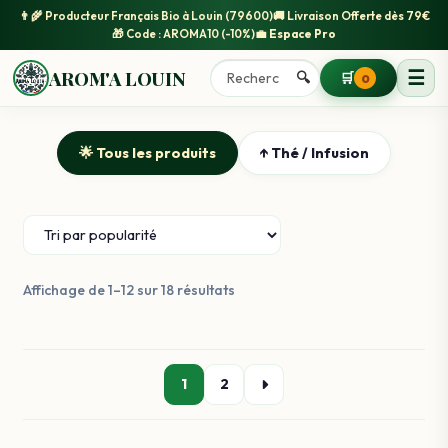
👨‍🌾
Producteur Français Bio
à Louin (79600)
🚚
Livraison Offerte
dès 79€
🎁 Code :
AROMA10
(-10%)
💼
Espace Pro
☰
AROM'A LOUIN
🔍
🛒
0
🌟 Tous les produits
↑ Thé / Infusion
Trié
Affichage de 1–12 sur 18 résultats
par
popularité
1
2