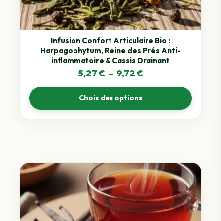
peuvent
être
choisies
sur
Infusion Confort Articulaire Bio :
Harpagophytum, Reine des Prés Anti-
la
inflammatoire & Cassis Drainant
page
Plage
5,27
€
–
9,72
€
du
de
produit
Choix des options
prix :
5,27 €
à
9,72 €
Ce
produit
a
plusieurs
variations.