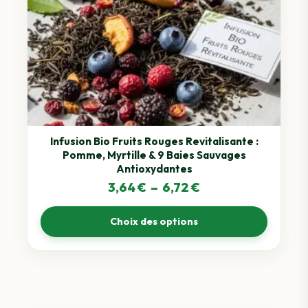
a
plusieurs
variations.
Les
options
peuvent
être
choisies
sur
Infusion Bio Fruits Rouges Revitalisante :
Pomme, Myrtille & 9 Baies Sauvages
la
Antioxydantes
page
Plage
3,64
€
–
6,72
€
du
de
produit
Choix des options
prix :
3,64 €
à
6,72 €