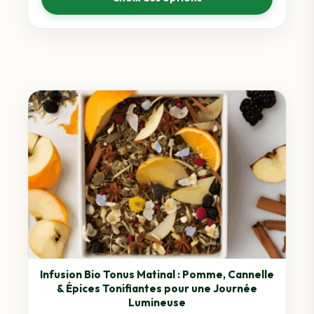
prix :
3,89 €
à
7,15 €
Ce
produit
a
plusieurs
variations.
Les
options
peuvent
être
choisies
sur
Infusion Bio Tonus Matinal : Pomme, Cannelle
& Épices Tonifiantes pour une Journée
la
Lumineuse
page