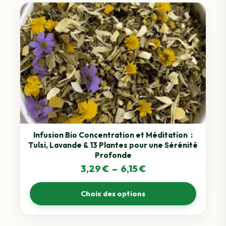
Ce
produit
a
plusieurs
variations.
Les
options
peuvent
être
choisies
sur
Infusion Bio Concentration et Méditation :
Tulsi, Lavande & 13 Plantes pour une Sérénité
la
Profonde
page
Plage
3,29
€
–
6,15
€
du
de
produit
Choix des options
prix :
3,29 €