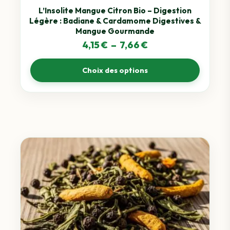
sur
L’Insolite Mangue Citron Bio – Digestion
Légère : Badiane & Cardamome Digestives &
la
Mangue Gourmande
page
Plage
4,15
€
–
7,66
€
du
de
produit
Choix des options
prix :
4,15 €
à
7,66 €
Ce
produit
a
plusieurs
variations.
Les
options