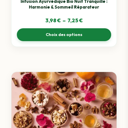
sur
Infusion Ayurvédique Bio Nuit Tranquille :
Harmonie & Sommeil Réparateur
la
page
Plage
3,98
€
–
7,25
€
du
de
produit
Choix des options
prix :
3,98 €
à
7,25 €
Ce
produit
a
plusieurs
variations.
Les
options
peuvent