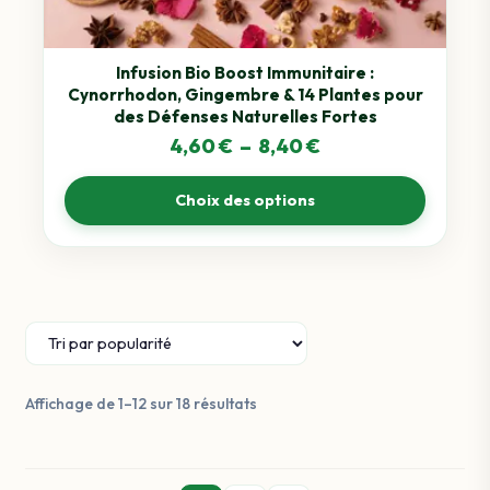
être
choisies
sur
Infusion Bio Boost Immunitaire :
Cynorrhodon, Gingembre & 14 Plantes pour
la
des Défenses Naturelles Fortes
page
Plage
4,60
€
–
8,40
€
du
de
produit
Choix des options
prix :
4,60 €
à
8,40 €
Trié
Affichage de 1–12 sur 18 résultats
par
popularité