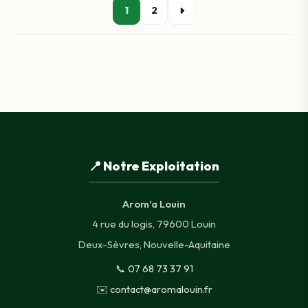
1
2
📍 Notre Exploitation
Arom'a Louin
4 rue du logis, 79600 Louin
Deux-Sèvres, Nouvelle-Aquitaine
📞
07 68 73 37 91
✉️
contact@aromalouin.fr