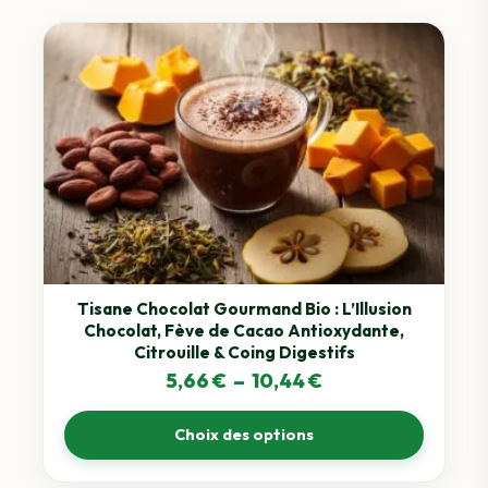
Ce
produit
a
plusieurs
variations.
Les
options
peuvent
être
choisies
sur
Tisane Chocolat Gourmand Bio : L’Illusion
Chocolat, Fève de Cacao Antioxydante,
la
Citrouille & Coing Digestifs
page
Plage
5,66
€
–
10,44
€
du
de
produit
Choix des options
prix :
5,66 €