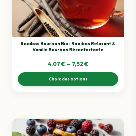
Les
options
peuvent
être
choisies
sur
Rooibos Bourbon Bio : Rooibos Relaxant &
Vanille Bourbon Réconfortante
la
page
Plage
4,07
€
–
7,52
€
du
de
produit
Choix des options
prix :
4,07 €
à
7,52 €
Ce
produit