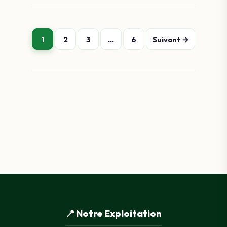
Navigation
1
2
3
…
6
Suivant →
des
articles
📍 Notre Exploitation