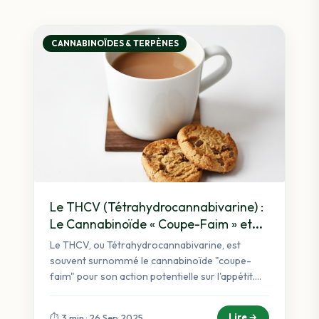
CANNABINOÏDES & TERPÈNES
Le THCV (Tétrahydrocannabivarine) :
Le Cannabinoïde « Coupe-Faim » et
Énergisant
Le THCV, ou Tétrahydrocannabivarine, est
souvent surnommé le cannabinoïde "coupe-
faim" pour son action potentielle sur l'appétit.
Cet article explore les...
Lire →
⏱️ 3 min · 26 Sep 2025