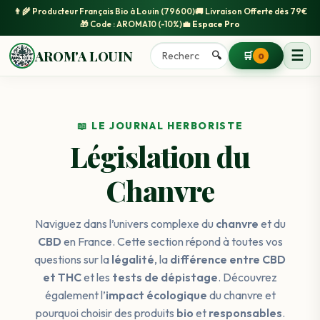
👨‍🌾
Producteur Français Bio
à Louin (79600)
🚚
Livraison Offerte
dès 79€
🎁 Code :
AROMA10
(-10%)
💼
Espace Pro
☰
AROM'A LOUIN
🔍
🛒
0
📖 LE JOURNAL HERBORISTE
Législation du
Chanvre
Naviguez dans l’univers complexe du
chanvre
et du
CBD
en France. Cette section répond à toutes vos
questions sur la
légalité
, la
différence entre CBD
et THC
et les
tests de dépistage
. Découvrez
également l’
impact écologique
du chanvre et
pourquoi choisir des produits
bio
et
responsables
.