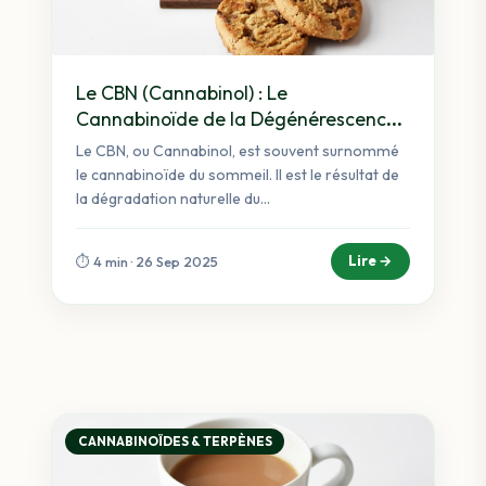
Le CBN (Cannabinol) : Le
Cannabinoïde de la Dégénérescence
et du Sommeil
Le CBN, ou Cannabinol, est souvent surnommé
le cannabinoïde du sommeil. Il est le résultat de
la dégradation naturelle du...
Lire →
⏱️ 4 min · 26 Sep 2025
CANNABINOÏDES & TERPÈNES