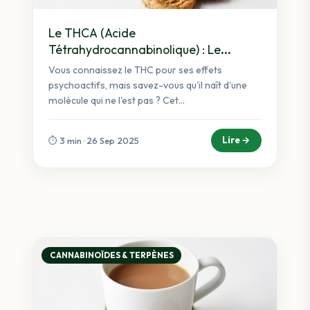
Le THCA (Acide
Tétrahydrocannabinolique) : Le
Précurseur Non-Psychoactif du THC
Vous connaissez le THC pour ses effets
psychoactifs, mais savez-vous qu'il naît d'une
molécule qui ne l'est pas ? Cet...
Lire →
⏱️ 3 min · 26 Sep 2025
CANNABINOÏDES & TERPÈNES