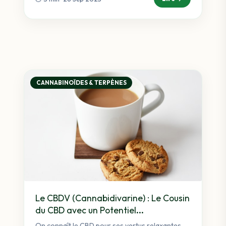
CANNABINOÏDES & TERPÈNES
Le CBDV (Cannabidivarine) : Le Cousin
du CBD avec un Potentiel
Neurologique
On connaît le CBD pour ses vertus relaxantes,