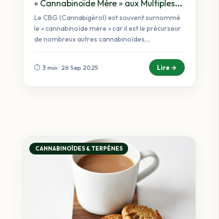
« Cannabinoïde Mère » aux Multiples
Promesses
Le CBG (Cannabigérol) est souvent surnommé
le « cannabinoïde mère » car il est le précurseur
de nombreux autres cannabinoïdes,...
Lire →
⏱️ 3 min · 26 Sep 2025
CANNABINOÏDES & TERPÈNES