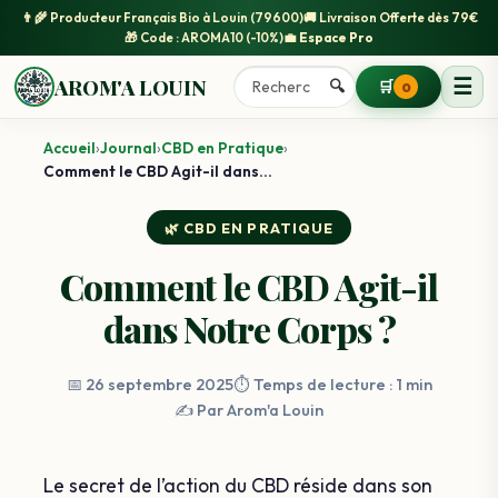
👨‍🌾
Producteur Français Bio
à Louin (79600)
🚚
Livraison Offerte
dès 79€
🎁 Code :
AROMA10
(-10%)
💼
Espace Pro
☰
AROM'A LOUIN
🔍
🛒
0
Accueil
›
Journal
›
CBD en Pratique
›
Comment le CBD Agit-il dans...
🌿 CBD EN PRATIQUE
Comment le CBD Agit-il
dans Notre Corps ?
📅 26 septembre 2025
⏱️ Temps de lecture : 1 min
✍️ Par Arom'a Louin
Le secret de l’action du CBD réside dans son