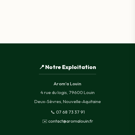
📍 Notre Exploitation
Arom'a Louin
4 rue du logis, 79600 Louin
Deux-Sèvres, Nouvelle-Aquitaine
📞
07 68 73 37 91
✉️
contact@aromalouin.fr