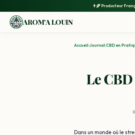
👨‍🌾
Producteur Franç
AROM'A LOUIN
Accueil
›
Journal
›
CBD en Pratiq
Le CBD 

Dans un monde où le stre