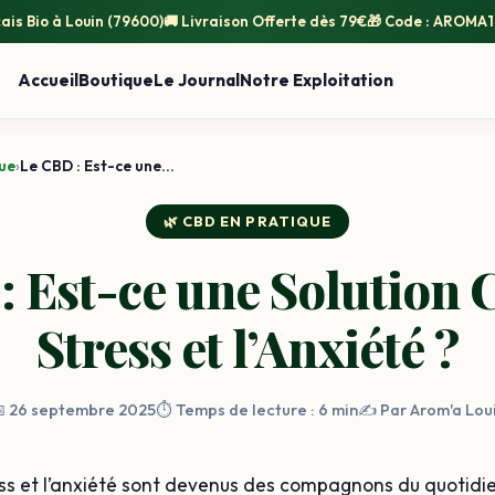
ais Bio
à Louin (79600)
🚚
Livraison Offerte
dès 79€
🎁 Code :
AROMA1
Accueil
Boutique
Le Journal
Notre Exploitation
ue
›
Le CBD : Est-ce une...
🌿 CBD EN PRATIQUE
: Est-ce une Solution C
Stress et l’Anxiété ?
 26 septembre 2025
⏱️ Temps de lecture : 6 min
✍️ Par Arom'a Lou
ss et l’anxiété sont devenus des compagnons du quotidi