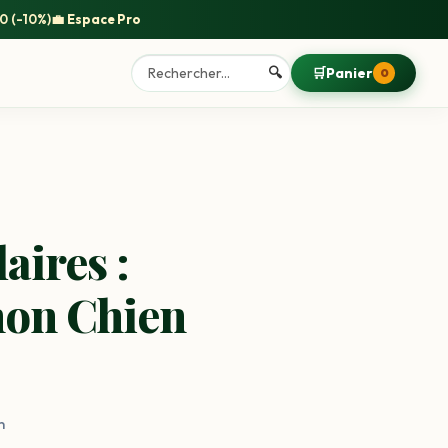
0
(-10%)
💼
Espace Pro
🔍
🛒
Panier
0
aires :
on Chien
n