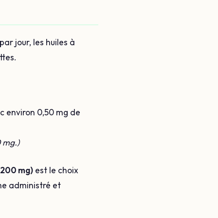
r jour, les huiles à
ttes.
ec environ 0,50 mg de
0 mg.)
 (200 mg)
est le choix
me administré et