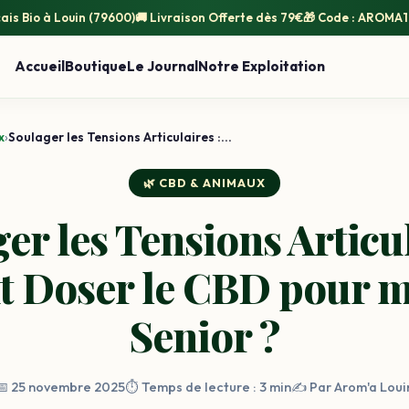
ais Bio
à Louin (79600)
🚚
Livraison Offerte
dès 79€
🎁 Code :
AROMA1
Accueil
Boutique
Le Journal
Notre Exploitation
x
›
Soulager les Tensions Articulaires :...
🌿 CBD & ANIMAUX
er les Tensions Articul
 Doser le CBD pour m
Senior ?
📅 25 novembre 2025
⏱️ Temps de lecture : 3 min
✍️ Par Arom'a Loui