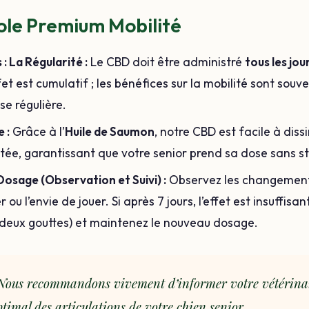
ole Premium Mobilité
 : La Régularité :
Le CBD doit être administré
tous les jou
fet est cumulatif ; les bénéfices sur la mobilité sont souve
se régulière.
e :
Grâce à l’
Huile de Saumon
, notre CBD est facile à dis
tée, garantissant que votre senior prend sa dose sans st
osage (Observation et Suivi) :
Observez les changement
r ou l’envie de jouer. Si après 7 jours, l’effet est insuff
 deux gouttes) et maintenez le nouveau dosage.
ous recommandons vivement d’informer votre vétérinaire
imal des articulations de votre chien senior.