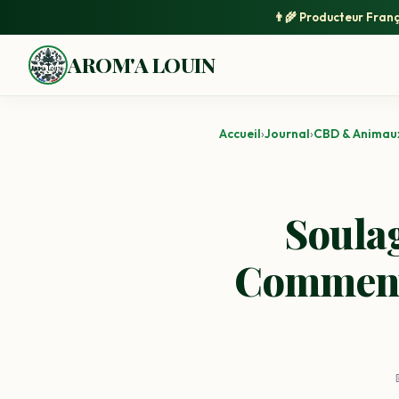
👨‍🌾
Producteur Franç
AROM'A LOUIN
Accueil
›
Journal
›
CBD & Animau
Soulag
Comment