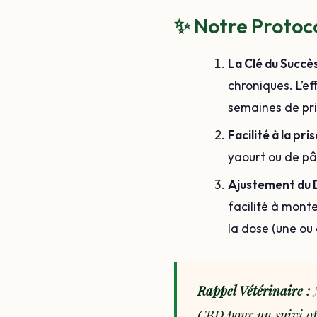
✨ Notre Protoc
La Clé du Succès
chroniques. L’ef
semaines de pri
Facilité à la pris
yaourt ou de pâ
Ajustement du D
facilité à monte
la dose (une ou
Rappel Vétérinaire :
N
CBD pour un suivi opt