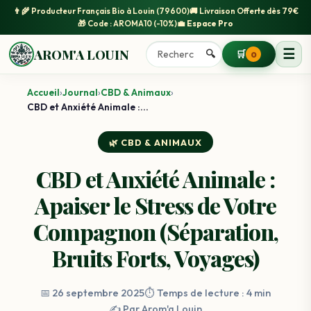
👨‍🌾
Producteur Français Bio
à Louin (79600)
🚚
Livraison Offerte
dès 79€
🎁 Code :
AROMA10
(-10%)
💼
Espace Pro
☰
AROM'A LOUIN
🔍
🛒
0
Accueil
›
Journal
›
CBD & Animaux
›
CBD et Anxiété Animale :...
🌿 CBD & ANIMAUX
CBD et Anxiété Animale :
Apaiser le Stress de Votre
Compagnon (Séparation,
Bruits Forts, Voyages)
📅 26 septembre 2025
⏱️ Temps de lecture : 4 min
✍️ Par Arom'a Louin