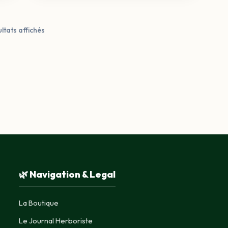
à
7,50 €
Trié
ultats affichés
par
popularité
🌿 Navigation & Legal
La Boutique
Le Journal Herboriste