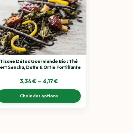
ieurs
tions.
ons
ent
sies
Tisane Détox Gourmande Bio : Thé
e
ert Sencha, Datte & Ortie Fortifiante
uit
Plage
3,34
€
–
6,17
€
de
Choix des options
prix :
3,34 €
à
6,17 €