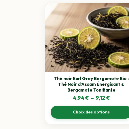
Ce
produit
a
plusieurs
variations.
Les
options
peuvent
être
choisies
sur
la
Thé noir Earl Grey Bergamote Bio :
page
Thé Noir d’Assam Énergisant &
du
Bergamote Tonifiante
produit
Plage
4,94
€
–
9,12
€
de
Choix des options
prix :
4,94 €