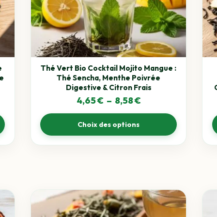
options
opti
peuvent
peuv
être
être
choisies
choi
sur
sur
la
la
e
Thé Vert Bio Cocktail Mojito Mangue :
page
pag
e
Thé Sencha, Menthe Poivrée
du
du
Digestive & Citron Frais
produit
prod
Plage
4,65
€
–
8,58
€
de
Choix des options
prix :
4,65 €
à
8,58 €
Ce
Ce
produit
prod
a
a