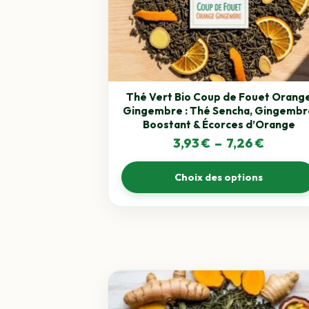
options
peuvent
être
choisies
sur
la
Thé Vert Bio Coup de Fouet Orang
page
Gingembre : Thé Sencha, Gingembr
du
Boostant & Écorces d’Orange
produit
Plage
3,93
€
–
7,26
€
de
Choix des options
prix :
3,93 €
à
7,26 €
Ce
produit
a