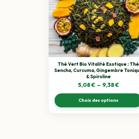
plusieurs
variations.
Les
options
peuvent
être
choisies
sur
la
Thé Vert Bio Vitalité Exotique : Th
page
Sencha, Curcuma, Gingembre Toniq
du
& Spiruline
produit
Plage
5,08
€
–
9,38
€
de
Choix des options
prix :
5,08 €
à
9,38 €