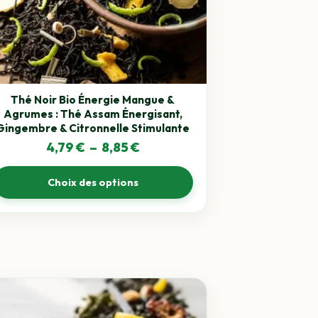
ons
ent
sies
Thé Noir Bio Énergie Mangue &
e
Agrumes : Thé Assam Énergisant,
Gingembre & Citronnelle Stimulante
uit
Plage
4,79
€
–
8,85
€
de
Choix des options
prix :
4,79 €
à
8,85 €
uit