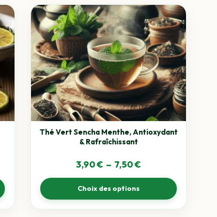
Ce
produit
a
plusieurs
variations.
Les
options
peuvent
être
choisies
sur
la
Thé Vert Sencha Menthe, Antioxydant
page
& Rafraîchissant
du
produit
Plage
3,90
€
–
7,50
€
de
Choix des options
prix :
3,90 €