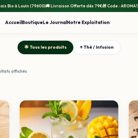
ais Bio
à Louin (79600)
🚚
Livraison Offerte
dès 79€
🎁 Code :
AROMA1
Accueil
Boutique
Le Journal
Notre Exploitation
🌟 Tous les produits
↑ Thé / Infusion
Trié
ultats affichés
par
popularité
Ce
Ce
produit
prod
a
a
plusieurs
plus
variations.
varia
Les
Les