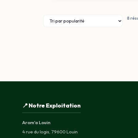
à
9,12 €
8 rés
📍 Notre Exploitation
Arom'a Louin
4 rue du logis, 79600 Louin