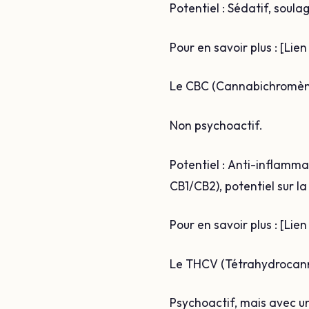
Potentiel : Sédatif, soula
Pour en savoir plus : [Li
Le CBC (Cannabichromène
Non psychoactif.
Potentiel : Anti-inflamma
CB1/CB2), potentiel sur l
Pour en savoir plus : [Li
Le THCV (Tétrahydrocann
Psychoactif, mais avec un 