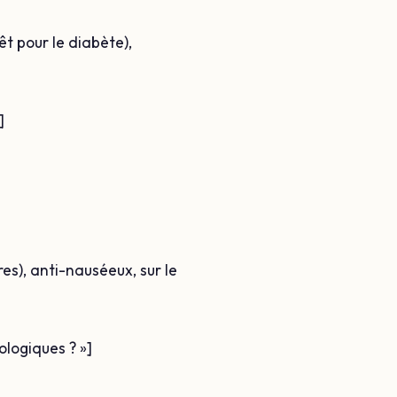
êt pour le diabète),
]
res), anti-nauséeux, sur le
ologiques ? »]