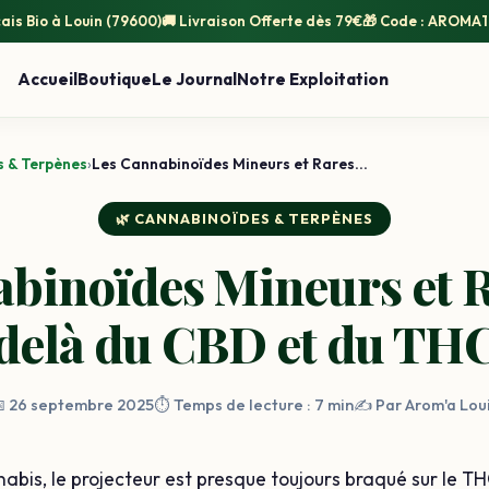
ais Bio
à Louin (79600)
🚚
Livraison Offerte
dès 79€
🎁 Code :
AROMA1
Accueil
Boutique
Le Journal
Notre Exploitation
 & Terpènes
›
Les Cannabinoïdes Mineurs et Rares...
🌿 CANNABINOÏDES & TERPÈNES
binoïdes Mineurs et R
delà du CBD et du TH
 26 septembre 2025
⏱️ Temps de lecture : 7 min
✍️ Par Arom'a Lou
nabis, le projecteur est presque toujours braqué sur le TH