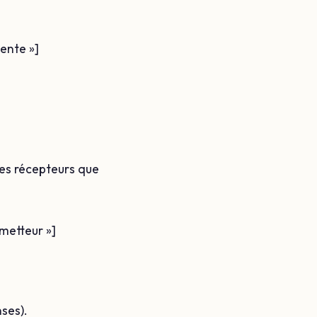
tente »]
res récepteurs que
metteur »]
nses).