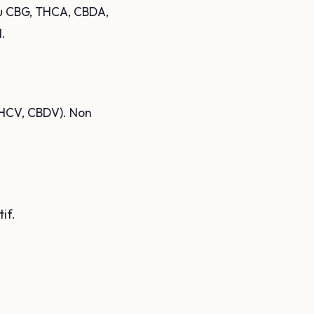
du CBG, THCA, CBDA,
.
THCV, CBDV). Non
if.