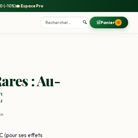
0
(-10%)
💼
Espace Pro
🔍
🛒
Panier
0
ares : Au-
C
in
C (pour ses effets