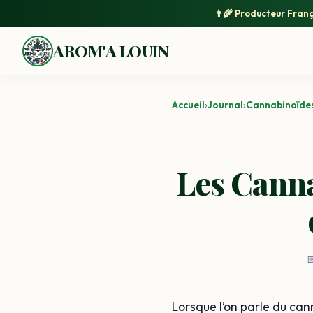
👨‍🌾
Producteur Franç
AROM'A LOUIN
Accueil
›
Journal
›
Cannabinoïdes
Les Canna

Lorsque l’on parle du can