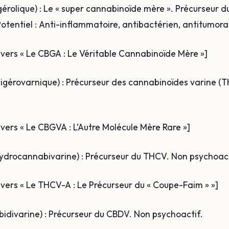
rolique) : Le « super cannabinoïde mère ». Précurseur 
tentiel : Anti-inflammatoire, antibactérien, antitumoral
en vers « Le CBGA : Le Véritable Cannabinoïde Mère »]
gérovarnique) : Précurseur des cannabinoïdes varine (
n vers « Le CBGVA : L’Autre Molécule Mère Rare »]
drocannabivarine) : Précurseur du THCV. Non psychoact
n vers « Le THCV-A : Le Précurseur du « Coupe-Faim » »]
divarine) : Précurseur du CBDV. Non psychoactif.